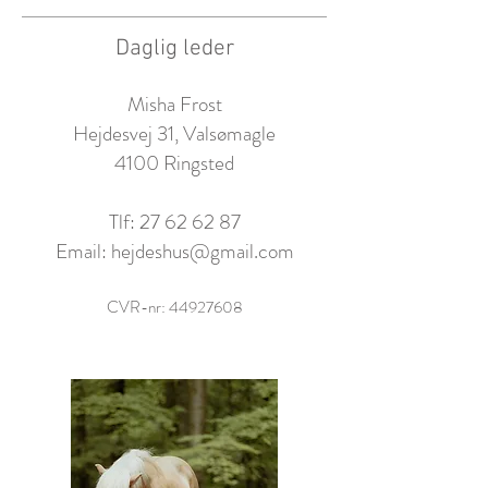
Daglig leder
Misha Frost
Hejdesvej 31, Valsømagle
4100 Ringsted
Tlf:
27 62 62 87
Email:
hejdeshus@gmail.com
CVR-nr:
44927608