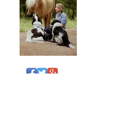
Kontakt
Leder Misha Frost
Hejdeshus STU
Hejdesvej 31, Valsømagle
4100 Ringsted